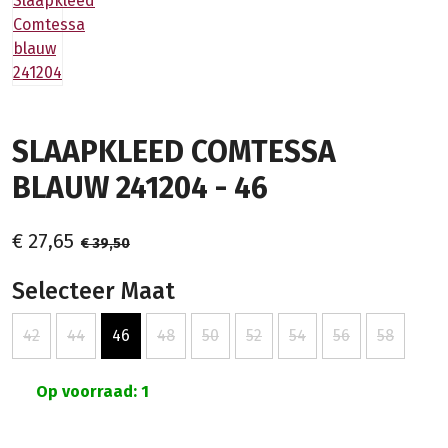
SLAAPKLEED COMTESSA
BLAUW 241204 - 46
€ 27,65
€ 39,50
Selecteer Maat
42
44
46
48
50
52
54
56
58
Op voorraad: 1