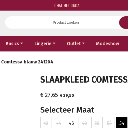
CHAT MET LINDA
Basics
Lingerie
Outlet
Modeshow
 Comtessa blauw 241204
SLAAPKLEED COMTESSA
€ 27,65
€ 39,50
Selecteer Maat
42
44
46
48
50
52
54