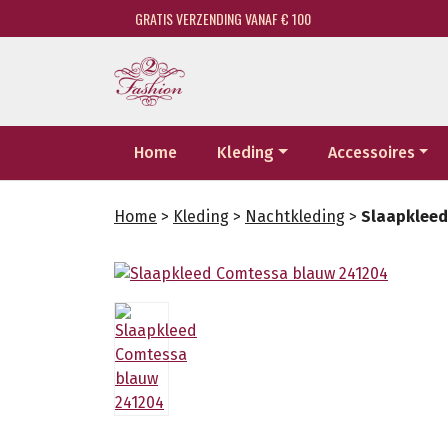
GRATIS VERZENDING VANAF € 100
Home
Kleding
Accessoires
Home
>
Kleding
>
Nachtkleding
>
Slaapkleed