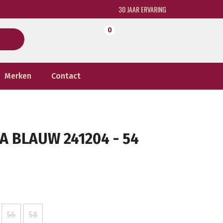
30 JAAR ERVARING
0
Merken
Contact
 BLAUW 241204 - 54
56
58