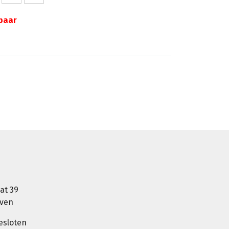
gbaar
at 39
oven
esloten