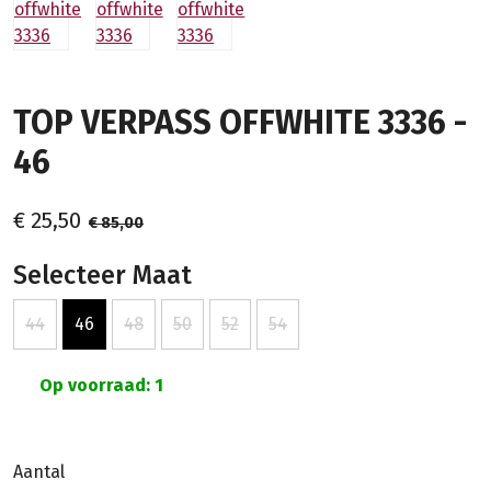
TOP VERPASS OFFWHITE 3336 -
46
€ 25,50
€ 85,00
Selecteer Maat
44
46
48
50
52
54
Op voorraad: 1
Aantal