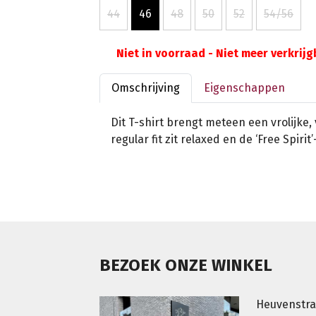
44
46
48
50
52
54/56
Niet in voorraad - Niet meer verkrij
Omschrijving
Eigenschappen
Dit T-shirt brengt meteen een vrolijke, 
regular fit zit relaxed en de ‘Free Spirit
BEZOEK ONZE WINKEL
Heuvenstra