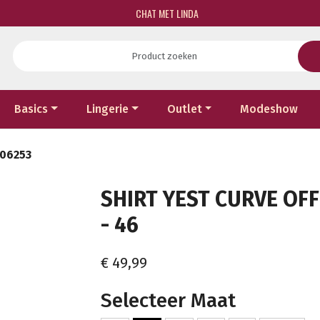
CHAT MET LINDA
Basics
Lingerie
Outlet
Modeshow
006253
SHIRT YEST CURVE OF
- 46
€ 49,99
Selecteer Maat