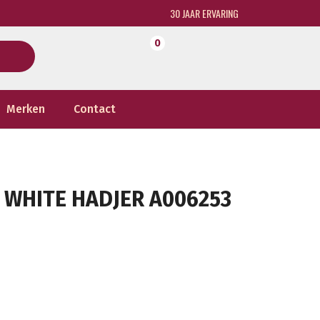
30 JAAR ERVARING
0
Merken
Contact
F WHITE HADJER A006253