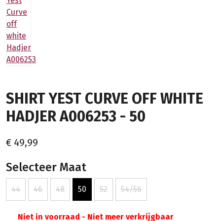
SHIRT YEST CURVE OFF WHITE
HADJER A006253 - 50
€ 49,99
Selecteer Maat
44
46
48
50
52
54/56
Niet in voorraad - Niet meer verkrijgbaar