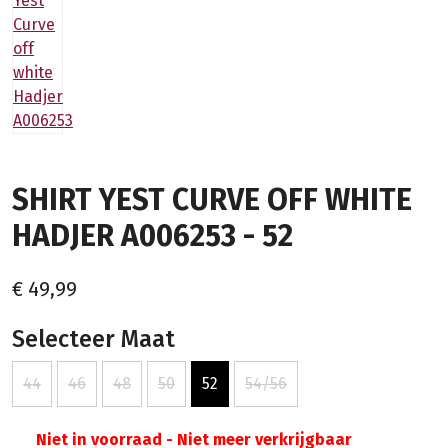
SHIRT YEST CURVE OFF WHITE
HADJER A006253 - 52
€ 49,99
Selecteer Maat
44
46
48
50
52
54/56
Niet in voorraad - Niet meer verkrijgbaar