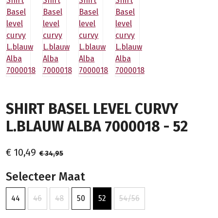
SHIRT BASEL LEVEL CURVY
L.BLAUW ALBA 7000018 - 52
€ 10,49
€ 34,95
Selecteer Maat
44
46
48
50
52
54/56