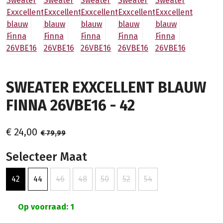
SWEATER EXXCELLENT BLAUW
FINNA 26VBE16 - 42
€ 24,00
€ 79,99
Selecteer Maat
42
44
46
48
50
52
54
Op voorraad: 1