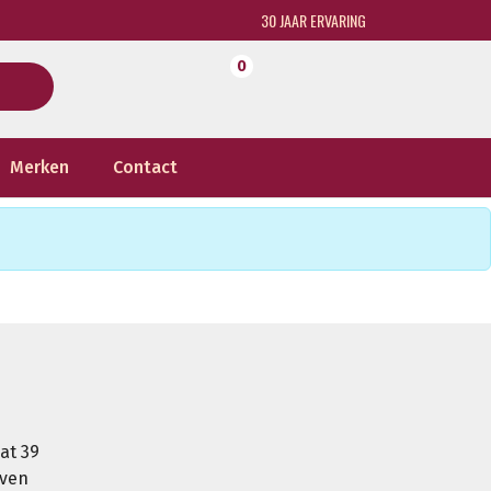
30 JAAR ERVARING
0
Merken
Contact
at 39
oven