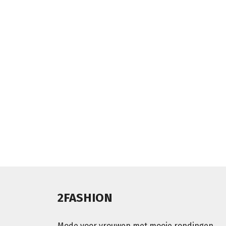
2FASHION
Mode voor vrouwen met mooie rondingen