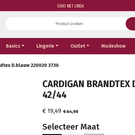
CHAT MET LINDA
Basics
Lingerie
Outlet
Modeshow
dtex D.blauw 220020 3730
CARDIGAN BRANDTEX D
42/44
€ 19,49
€ 64,95
Selecteer Maat