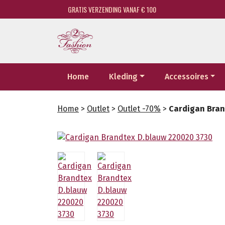
GRATIS VERZENDING VANAF € 100
Home
Kleding
Accessoires
Home
>
Outlet
>
Outlet -70%
>
Cardigan Bran