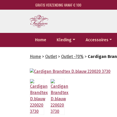
GRATIS VERZENDING VANAF € 100
Home
Kleding
Accessoires
Home
>
Outlet
>
Outlet -70%
>
Cardigan Bran