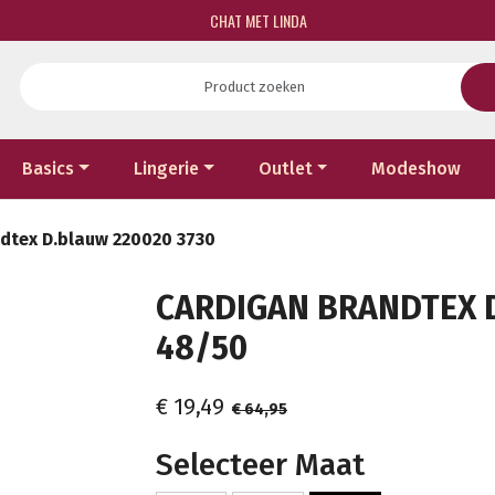
CHAT MET LINDA
Basics
Lingerie
Outlet
Modeshow
dtex D.blauw 220020 3730
CARDIGAN BRANDTEX D
48/50
€ 19,49
€ 64,95
Selecteer Maat