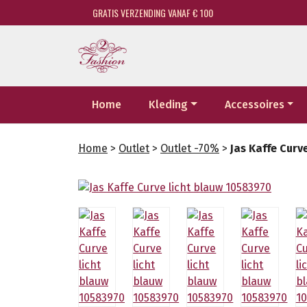
GRATIS VERZENDING VANAF € 100
Home
Kleding
Accessoires
Home
>
Outlet
>
Outlet -70%
>
Jas Kaffe Curv