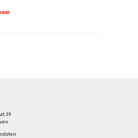
gbaar
at 39
oven
esloten