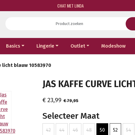
CHAT MET LINDA
Basics
Lingerie
Outlet
Modeshow
e licht blauw 10583970
JAS KAFFE CURVE LICH
€ 23,99
€ 79,95
Selecteer Maat
42
44
46
48
50
52
54