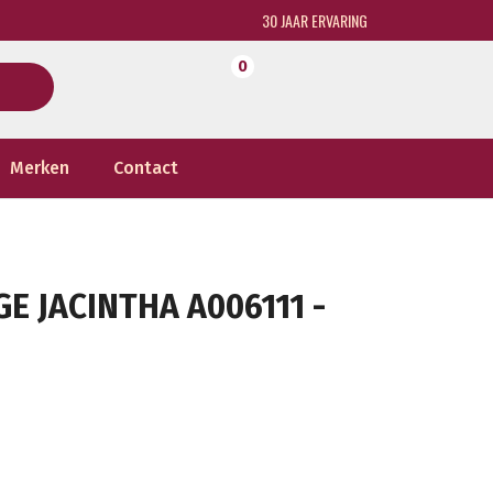
30 JAAR ERVARING
0
Merken
Contact
GE JACINTHA A006111 -