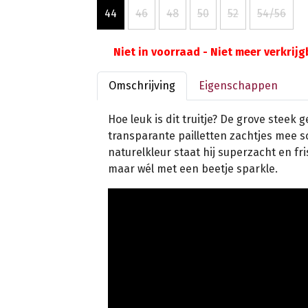
44
46
48
50
52
54/56
Niet in voorraad - Niet meer verkrij
Omschrijving
Eigenschappen
Hoe leuk is dit truitje? De grove steek g
transparante pailletten zachtjes mee sc
naturelkleur staat hij superzacht en fri
maar wél met een beetje sparkle.