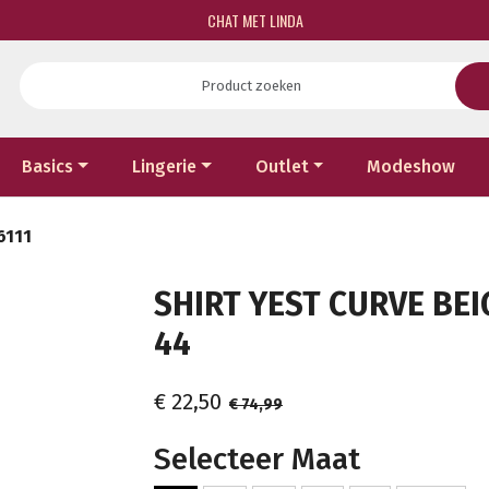
CHAT MET LINDA
Basics
Lingerie
Outlet
Modeshow
6111
SHIRT YEST CURVE BEI
44
€ 22,50
€ 74,99
Selecteer Maat