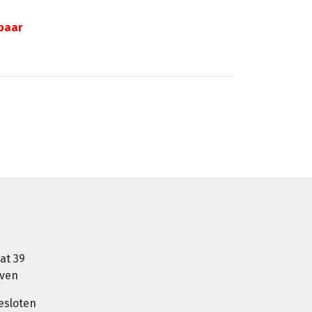
gbaar
at 39
oven
esloten