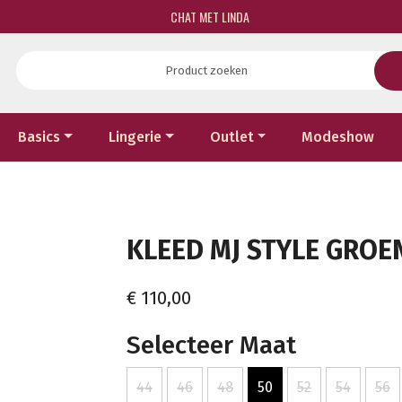
CHAT MET LINDA
Basics
Lingerie
Outlet
Modeshow
KLEED MJ STYLE GROEN
€ 110,00
Selecteer Maat
44
46
48
50
52
54
56