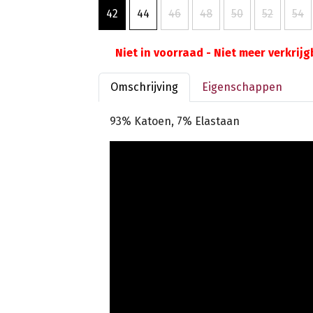
42
44
46
48
50
52
54
Niet in voorraad - Niet meer verkrij
Omschrijving
Eigenschappen
93% Katoen, 7% Elastaan