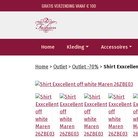
GRATIS VERZENDING VANAF € 100
Home
Kleding
Accessoires
Home
>
Outlet
>
Outlet -70%
>
Shirt Exxcelle