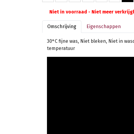
Niet in voorraad - Niet meer verkrij
Omschrijving
Eigenschappen
30°C fijne was, Niet bleken, Niet in wa
temperatuur