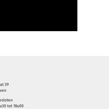
at 39
oven
esloten
u30 tot 18u00