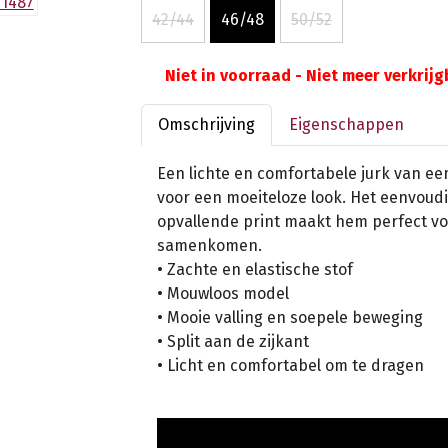
42/44
46/48
50/52
Niet in voorraad - Niet meer verkrij
Omschrijving
Eigenschappen
Een lichte en comfortabele jurk van een
voor een moeiteloze look. Het eenvoudi
opvallende print maakt hem perfect vo
samenkomen.
• Zachte en elastische stof
• Mouwloos model
• Mooie valling en soepele beweging
• Split aan de zijkant
• Licht en comfortabel om te dragen