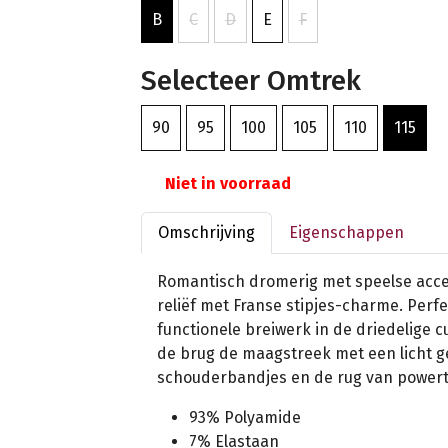
B
C
D
E
F
Selecteer Omtrek
90
95
100
105
110
115
Niet in voorraad
Omschrijving
Eigenschappen
Romantisch dromerig met speelse acce
reliëf met Franse stipjes-charme. Perf
functionele breiwerk in de driedelige 
de brug de maagstreek met een licht g
schouderbandjes en de rug van powert
93% Polyamide
7% Elastaan