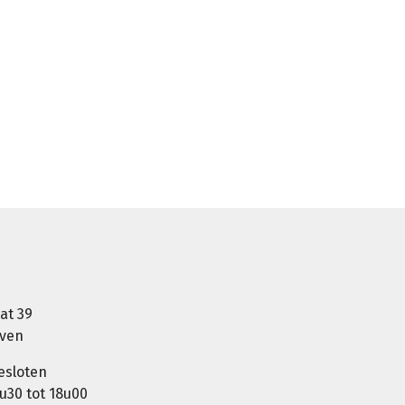
at 39
oven
esloten
u30 tot 18u00