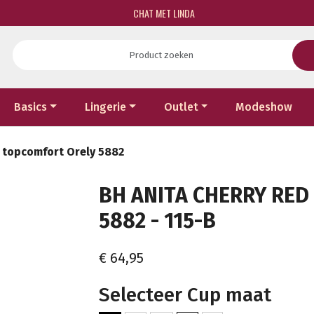
CHAT MET LINDA
Basics
Lingerie
Outlet
Modeshow
d topcomfort Orely 5882
BH ANITA CHERRY RE
5882 - 115-B
€ 64,95
Selecteer Cup maat