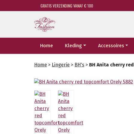
GRATIS VERZENDING VANAF € 100
Home
Kleding
Accessoires
Home
>
Lingerie
>
BH's
>
BH Anita cherry re