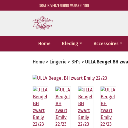
GRATIS VERZENDING VANAF € 100
Home
Kleding
Accessoires
Home
>
Lingerie
>
BH's
>
ULLA Beugel BH zwar