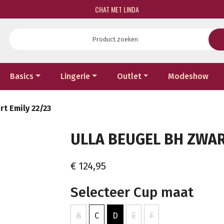
CHAT MET LINDA
Basics
Lingerie
Outlet
Modeshow
t Emily 22/23
ULLA BEUGEL BH ZWART
€ 124,95
Selecteer Cup maat
B
C
D
E
F