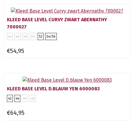
KLEED BASE LEVEL CURVY ZWART ABERNATHY
7000027
44
46
48
50
52
54/56
€54,95
KLEED BASE LEVEL D.BLAUW YEN 6000083
42
44
46
48
€64,95