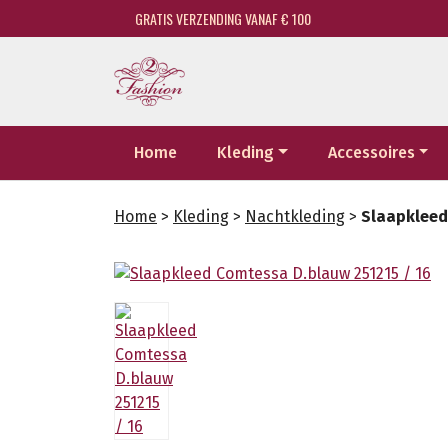
GRATIS VERZENDING VANAF € 100
Home
Kleding
Accessoires
Home
>
Kleding
>
Nachtkleding
>
Slaapkleed