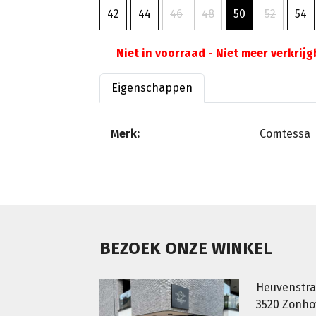
42
44
46
48
50
52
54
Niet in voorraad - Niet meer verkrij
Eigenschappen
Merk:
Comtessa
BEZOEK ONZE WINKEL
Heuvenstra
3520 Zonh