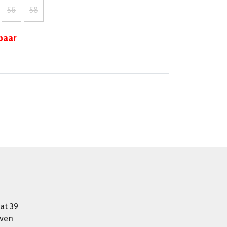
56
58
gbaar
at 39
oven