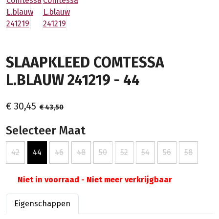
SLAAPKLEED COMTESSA
L.BLAUW 241219 - 44
€ 30,45
€ 43,50
Selecteer Maat
42
44
46
48
50
52
54
56
58
Niet in voorraad - Niet meer verkrijgbaar
Eigenschappen