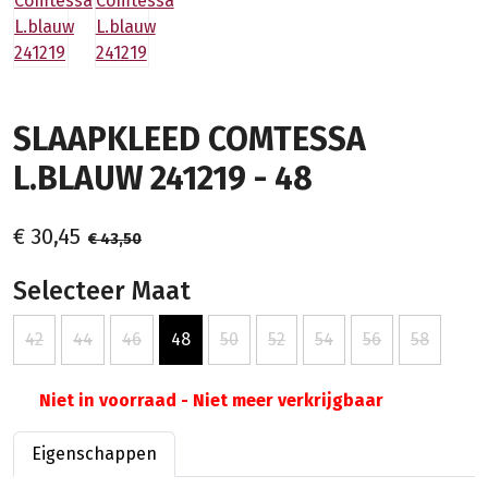
SLAAPKLEED COMTESSA
L.BLAUW 241219 - 48
€ 30,45
€ 43,50
Selecteer Maat
42
44
46
48
50
52
54
56
58
Niet in voorraad - Niet meer verkrijgbaar
Eigenschappen