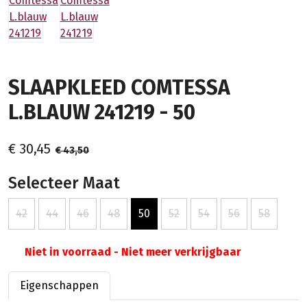
SLAAPKLEED COMTESSA
L.BLAUW 241219 - 50
€ 30,45
€ 43,50
Selecteer Maat
42
44
46
48
50
52
54
56
58
Niet in voorraad - Niet meer verkrijgbaar
Eigenschappen