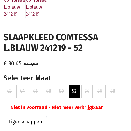
SLAAPKLEED COMTESSA
L.BLAUW 241219 - 52
€ 30,45
€ 43,50
Selecteer Maat
42
44
46
48
50
52
54
56
58
Niet in voorraad - Niet meer verkrijgbaar
Eigenschappen