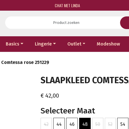
CHAT MET LINDA
Basics
Lingerie
Outlet
Modeshow
 Comtessa rose 251229
SLAAPKLEED COMTESSA
€ 42,00
Selecteer Maat
42
44
46
48
50
52
54