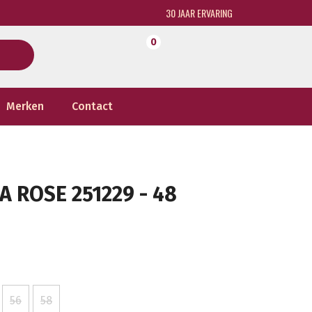
30 JAAR ERVARING
0
Merken
Contact
 ROSE 251229 - 48
56
58