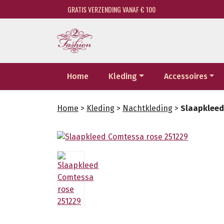
GRATIS VERZENDING VANAF € 100
Home
Kleding
Accessoires
Home
>
Kleding
>
Nachtkleding
>
Slaapkleed