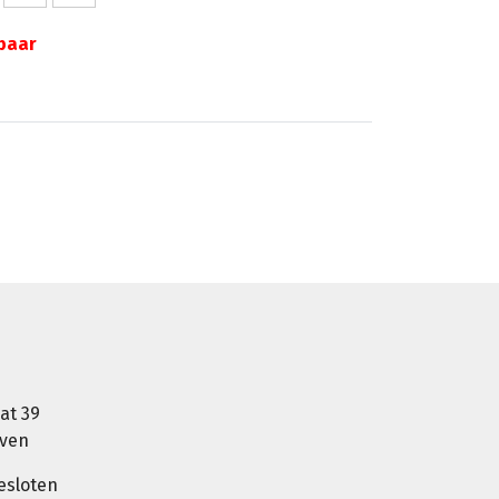
gbaar
at 39
oven
esloten