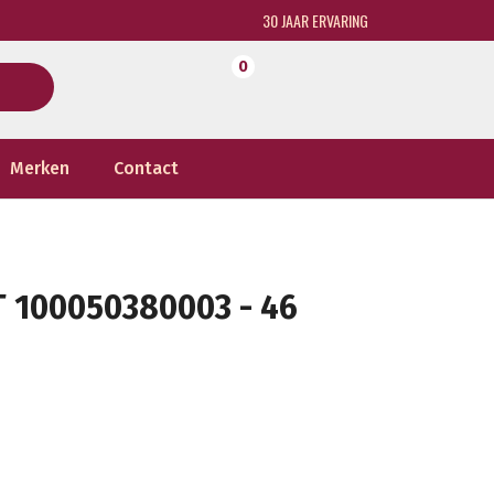
30 JAAR ERVARING
0
Merken
Contact
T 100050380003 - 46