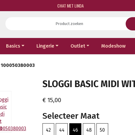
CHAT MET LINDA
Basics
Lingerie
Outlet
Modeshow
it 100050380003
SLOGGI BASIC MIDI WI
€ 15,00
Selecteer Maat
42
44
46
48
50