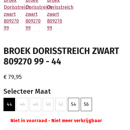
BROEK DORISSTREICH ZWART
809270 99 - 44
€ 79,95
Selecteer Maat
44
46
48
50
52
54
56
Niet in voorraad - Niet meer verkrijgbaar