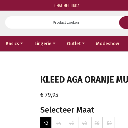
CHAT MET LINDA
Basics
Lingerie
Outlet
Modeshow
KLEED AGA ORANJE MULT
€ 79,95
Selecteer Maat
42
44
46
48
50
52