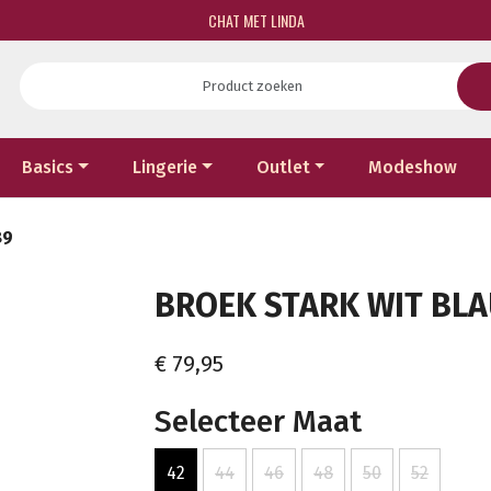
CHAT MET LINDA
Basics
Lingerie
Outlet
Modeshow
89
BROEK STARK WIT BLAU
€ 79,95
Selecteer Maat
42
44
46
48
50
52