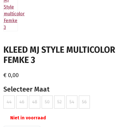
KLEED MJ STYLE MULTICOLOR
FEMKE 3
€ 0,00
Selecteer Maat
44
46
48
50
52
54
56
Niet in voorraad