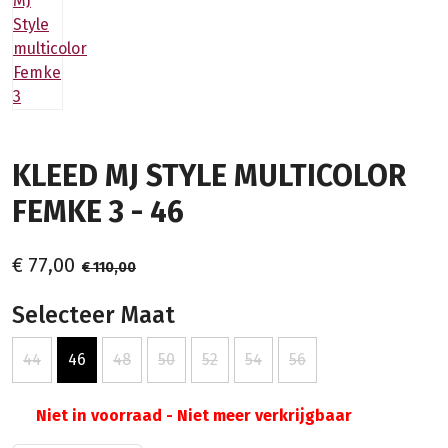
KLEED MJ STYLE MULTICOLOR
FEMKE 3 - 46
€ 77,00
€ 110,00
Selecteer Maat
44
46
48
50
52
54
56
Niet in voorraad - Niet meer verkrijgbaar