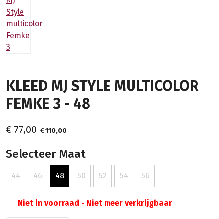
KLEED MJ STYLE MULTICOLOR
FEMKE 3 - 48
€ 77,00
€ 110,00
Selecteer Maat
44
46
48
50
52
54
56
Niet in voorraad - Niet meer verkrijgbaar