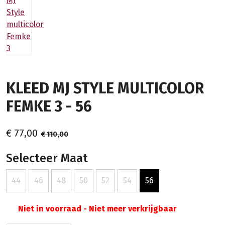
KLEED MJ STYLE MULTICOLOR
FEMKE 3 - 56
€ 77,00
€ 110,00
Selecteer Maat
44
46
48
50
52
54
56
Niet in voorraad - Niet meer verkrijgbaar