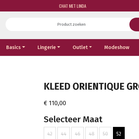
CHAT MET LINDA
Basics
Lingerie
Outlet
Modeshow
KLEED ORIENTIQUE GRO
€ 110,00
Selecteer Maat
42
44
46
48
50
52