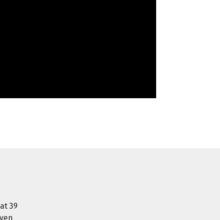
at 39
oven