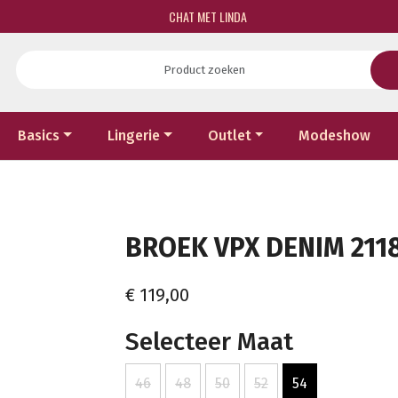
CHAT MET LINDA
Basics
Lingerie
Outlet
Modeshow
BROEK VPX DENIM 2118
€ 119,00
Selecteer Maat
46
48
50
52
54