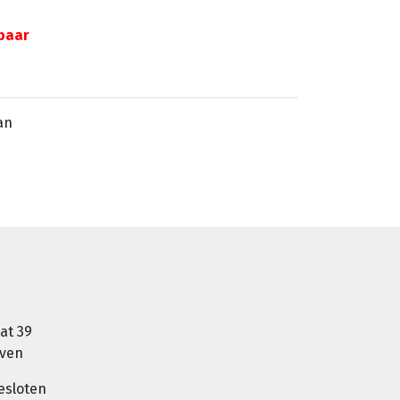
gbaar
an
at 39
oven
esloten