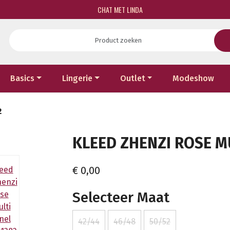
CHAT MET LINDA
Basics
Lingerie
Outlet
Modeshow
2
KLEED ZHENZI ROSE MU
€ 0,00
Selecteer Maat
42/44
46/48
50/52