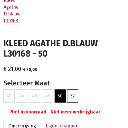
KLEED AGATHE D.BLAUW
L30168 - 50
€ 21,00
€ 70,00
Selecteer Maat
42
44
46
48
50
52
Niet in voorraad - Niet meer verkrijgbaar
Omschrijving
Eigenschappen