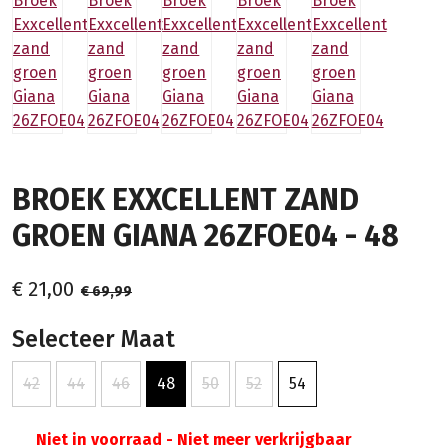
BROEK EXXCELLENT ZAND
GROEN GIANA 26ZFOE04 - 48
€ 21,00
€ 69,99
Selecteer Maat
42
44
46
48
50
52
54
Niet in voorraad - Niet meer verkrijgbaar