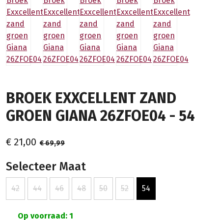
BROEK EXXCELLENT ZAND
GROEN GIANA 26ZFOE04 - 54
€ 21,00
€ 69,99
Selecteer Maat
42
44
46
48
50
52
54
Op voorraad: 1