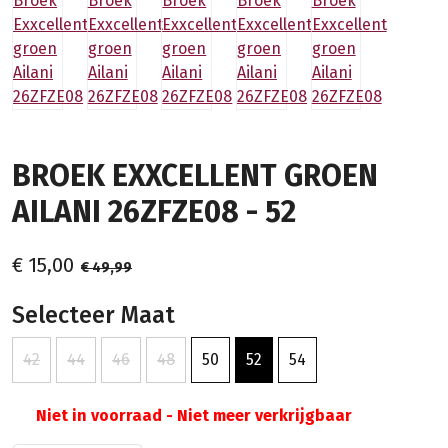
BROEK EXXCELLENT GROEN
AILANI 26ZFZE08 - 52
€ 15,00
€ 49,99
Selecteer Maat
42
44
46
48
50
52
54
Niet in voorraad - Niet meer verkrijgbaar