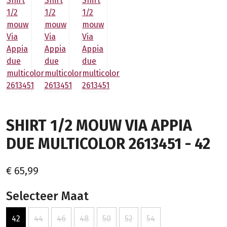
SHIRT 1/2 MOUW VIA APPIA
DUE MULTICOLOR 2613451 - 42
€ 65,99
Selecteer Maat
42
44
46
48
50
52
54