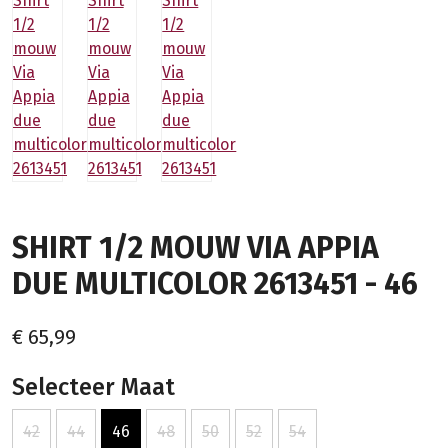
SHIRT 1/2 MOUW VIA APPIA
DUE MULTICOLOR 2613451 - 46
€ 65,99
Selecteer Maat
42
44
46
48
50
52
54