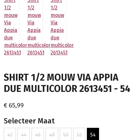
SHIRT 1/2 MOUW VIA APPIA
DUE MULTICOLOR 2613451 - 54
€ 65,99
Selecteer Maat
42
44
46
48
50
52
54