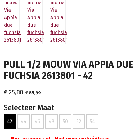
PULL 1/2 MOUW VIA APPIA DUE
FUCHSIA 2613801 - 42
€ 25,80
€ 85,99
Selecteer Maat
42
44
46
48
50
52
54
Niet in voorraad - Niet meer verkrijgbaar