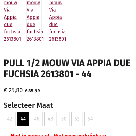
PULL 1/2 MOUW VIA APPIA DUE
FUCHSIA 2613801 - 44
€ 25,80
€ 85,99
Selecteer Maat
42
44
46
48
50
52
54
Niet in voorraad - Niet meer verkrijgbaar