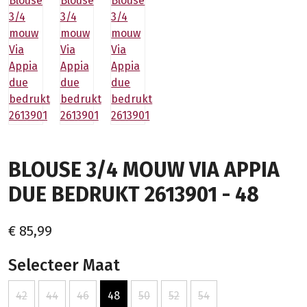
BLOUSE 3/4 MOUW VIA APPIA
DUE BEDRUKT 2613901 - 48
€ 85,99
Selecteer Maat
42
44
46
48
50
52
54