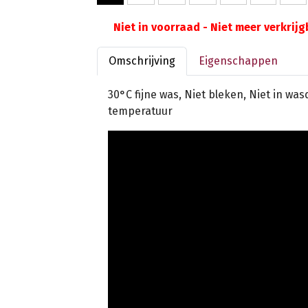
Niet in voorraad - Niet meer verkrij
Omschrijving
Eigenschappen
30°C fijne was, Niet bleken, Niet in wa
temperatuur