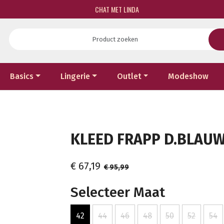
CHAT MET LINDA
Basics
Lingerie
Outlet
Modeshow
KLEED FRAPP D.BLAUW 
€ 67,19
€ 95,99
Selecteer Maat
42
44
46
48
50
52
54