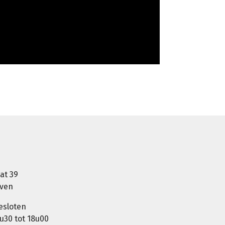
at 39
oven
esloten
u30 tot 18u00