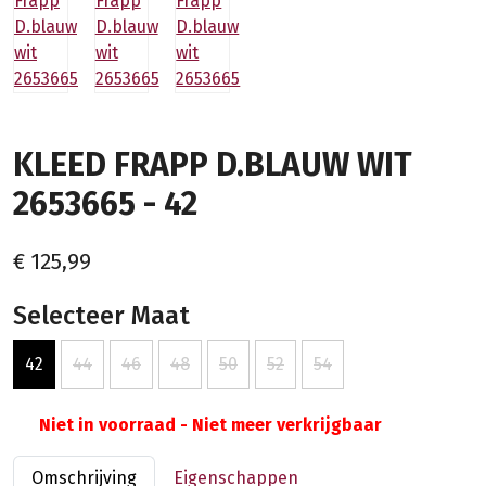
KLEED FRAPP D.BLAUW WIT
2653665 - 42
€ 125,99
Selecteer Maat
42
44
46
48
50
52
54
Niet in voorraad - Niet meer verkrijgbaar
Omschrijving
Eigenschappen