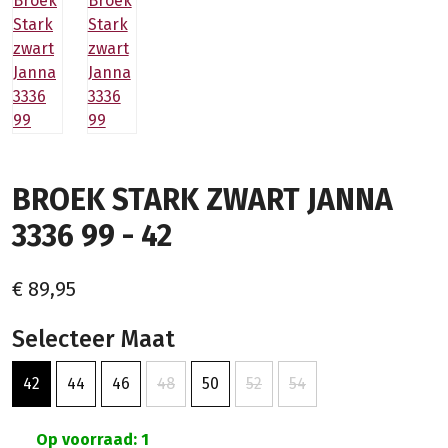
BROEK STARK ZWART JANNA
3336 99 - 42
€ 89,95
Selecteer Maat
42
44
46
48
50
52
54
Op voorraad: 1